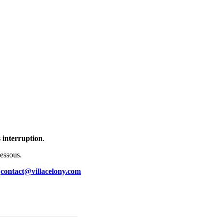
 interruption
.
dessous.
contact@villacelony.com